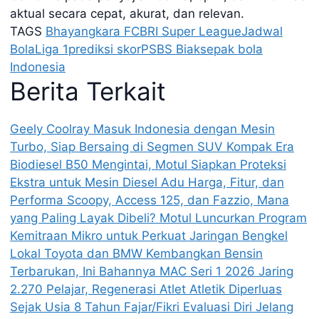
aktual secara cepat, akurat, dan relevan.
TAGS
Bhayangkara FC
BRI Super League
Jadwal
Bola
Liga 1
prediksi skor
PSBS Biak
sepak bola
Indonesia
Berita Terkait
Geely Coolray Masuk Indonesia dengan Mesin
Turbo, Siap Bersaing di Segmen SUV Kompak
Era
Biodiesel B50 Mengintai, Motul Siapkan Proteksi
Ekstra untuk Mesin Diesel
Adu Harga, Fitur, dan
Performa Scoopy, Access 125, dan Fazzio, Mana
yang Paling Layak Dibeli?
Motul Luncurkan Program
Kemitraan Mikro untuk Perkuat Jaringan Bengkel
Lokal
Toyota dan BMW Kembangkan Bensin
Terbarukan, Ini Bahannya
MAC Seri 1 2026 Jaring
2.270 Pelajar, Regenerasi Atlet Atletik Diperluas
Sejak Usia 8 Tahun
Fajar/Fikri Evaluasi Diri Jelang