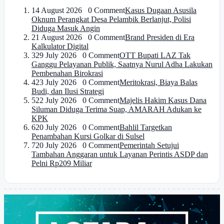
1
4 August 2026 0 Comment
Kasus Dugaan Asusila
Oknum Perangkat Desa Pelambik Berlanjut, Polisi
Diduga Masuk Angin
2
1 August 2026 0 Comment
Brand Presiden di Era
Kalkulator Digital
3
29 July 2026 0 Comment
OTT Bupati LAZ Tak
Ganggu Pelayanan Publik, Saatnya Nurul Adha Lakukan
Pembenahan Birokrasi
4
23 July 2026 0 Comment
Meritokrasi, Biaya Balas
Budi, dan Ilusi Strategi
5
22 July 2026 0 Comment
Majelis Hakim Kasus Dana
Siluman Diduga Terima Suap, AMARAH Adukan ke
KPK
6
20 July 2026 0 Comment
Bahlil Targetkan
Penambahan Kursi Golkar di Sulsel
7
20 July 2026 0 Comment
Pemerintah Setujui
Tambahan Anggaran untuk Layanan Perintis ASDP dan
Pelni Rp209 Miliar