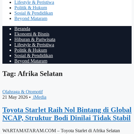
Lifestyle & Peristiwa
Politik & Hukum
Sosial & Pendidikan
Beyond Mataram
Beranda
Ekonomi & Bisnis
Hiburan & Pariwisata
Lifestyle & Peristiwa
Politik & Hukum
Sosial & Pendidikan
Beyond Mataram
Tag: Afrika Selatan
Olahraga & Otomotif
21 May 2026
•
iMedia
Toyota Starlet Raih Nol Bintang di Global
NCAP, Struktur Bodi Dinilai Tidak Stabil
WARTAMATARAM.COM – Toyota Starlet di Afrika Selatan