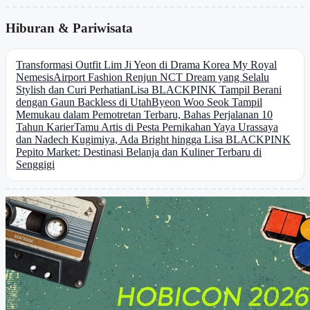
Hiburan & Pariwisata
Transformasi Outfit Lim Ji Yeon di Drama Korea My Royal
Nemesis
Airport Fashion Renjun NCT Dream yang Selalu
Stylish dan Curi Perhatian
Lisa BLACKPINK Tampil Berani
dengan Gaun Backless di Utah
Byeon Woo Seok Tampil
Memukau dalam Pemotretan Terbaru, Bahas Perjalanan 10
Tahun Karier
Tamu Artis di Pesta Pernikahan Yaya Urassaya
dan Nadech Kugimiya, Ada Bright hingga Lisa BLACKPINK
Pepito Market: Destinasi Belanja dan Kuliner Terbaru di
Senggigi