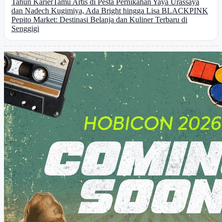
Tahun Karier
Tamu Artis di Pesta Pernikahan Yaya Urassaya
dan Nadech Kugimiya, Ada Bright hingga Lisa BLACKPINK
Pepito Market: Destinasi Belanja dan Kuliner Terbaru di
Senggigi