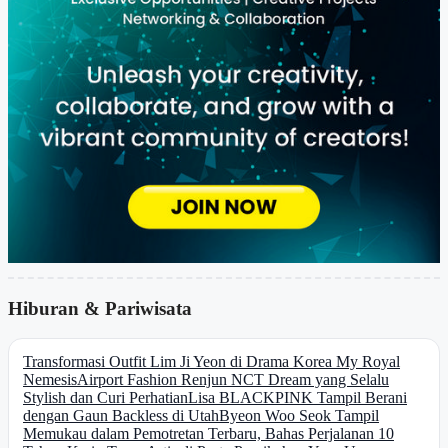
Hiburan & Pariwisata
Transformasi Outfit Lim Ji Yeon di Drama Korea My Royal
Nemesis
Airport Fashion Renjun NCT Dream yang Selalu
Stylish dan Curi Perhatian
Lisa BLACKPINK Tampil Berani
dengan Gaun Backless di Utah
Byeon Woo Seok Tampil
Memukau dalam Pemotretan Terbaru, Bahas Perjalanan 10