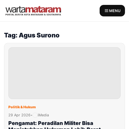
Skip
to
MENU
content
Tag: Agus Surono
Politik & Hukum
29 Apr 2026
•
iMedia
Pengamat: Peradilan Militer Bisa