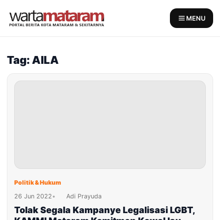
Skip
to
MENU
content
Tag: AILA
Politik & Hukum
26 Jun 2022
•
Adi Prayuda
Tolak Segala Kampanye Legalisasi LGBT,