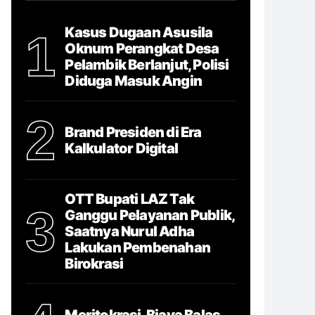
Kasus Dugaan Asusila
1
Oknum Perangkat Desa
Pelambik Berlanjut, Polisi
Diduga Masuk Angin
2
Brand Presiden di Era
Kalkulator Digital
OTT Bupati LAZ Tak
3
Ganggu Pelayanan Publik,
Saatnya Nurul Adha
Lakukan Pembenahan
Birokrasi
Meritokrasi, Biaya Balas