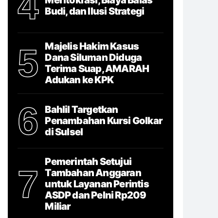
4
Budi, dan Ilusi Strategi
Majelis Hakim Kasus
5
Dana Siluman Diduga
Terima Suap, AMARAH
Adukan ke KPK
6
Bahlil Targetkan
Penambahan Kursi Golkar
di Sulsel
Pemerintah Setujui
7
Tambahan Anggaran
untuk Layanan Perintis
ASDP dan Pelni Rp209
Miliar