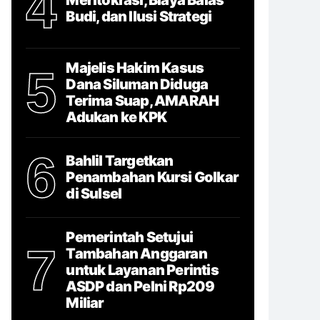
4
Budi, dan Ilusi Strategi
Majelis Hakim Kasus
5
Dana Siluman Diduga
Terima Suap, AMARAH
Adukan ke KPK
6
Bahlil Targetkan
Penambahan Kursi Golkar
di Sulsel
Pemerintah Setujui
7
Tambahan Anggaran
untuk Layanan Perintis
ASDP dan Pelni Rp209
Miliar