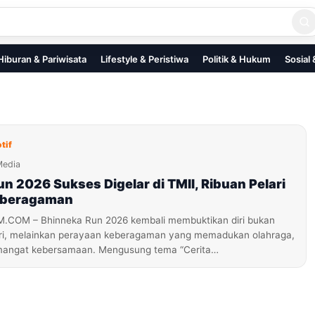
Hiburan & Pariwisata
Lifestyle & Peristiwa
Politik & Hukum
Sosial
tif
Media
n 2026 Sukses Digelar di TMII, Ribuan Pelari
eberagaman
OM – Bhinneka Run 2026 kembali membuktikan diri bukan
ari, melainkan perayaan keberagaman yang memadukan olahraga,
mangat kebersamaan. Mengusung tema “Cerita…