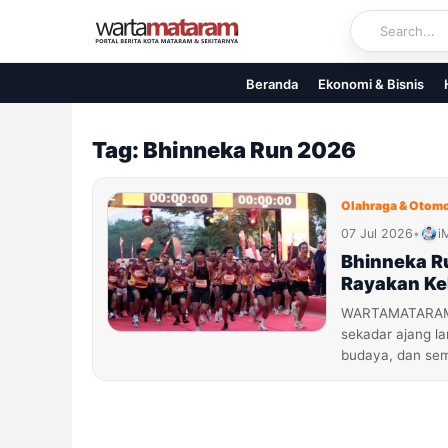
Skip
to
content
Beranda
Ekonomi & Bisnis
Tag: Bhinneka Run 2026
Olahraga & Otomo
07 Jul 2026
•
i
Bhinneka Ru
Rayakan K
WARTAMATARAM.C
sekadar ajang l
budaya, dan se