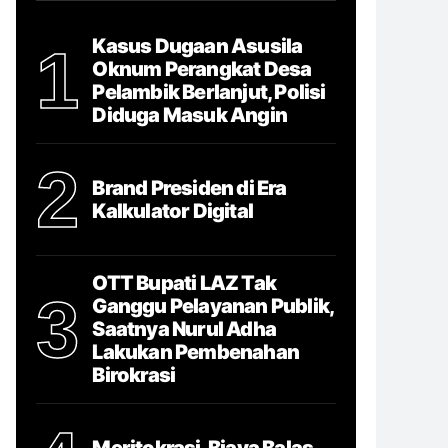
Kasus Dugaan Asusila
1
Oknum Perangkat Desa
Pelambik Berlanjut, Polisi
Diduga Masuk Angin
2
Brand Presiden di Era
Kalkulator Digital
OTT Bupati LAZ Tak
3
Ganggu Pelayanan Publik,
Saatnya Nurul Adha
Lakukan Pembenahan
Birokrasi
Meritokrasi, Biaya Balas