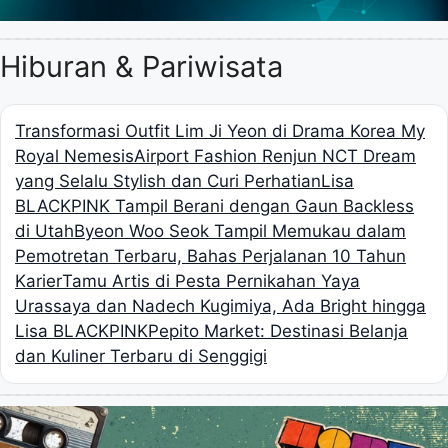
Hiburan & Pariwisata
Transformasi Outfit Lim Ji Yeon di Drama Korea My
Royal Nemesis
Airport Fashion Renjun NCT Dream
yang Selalu Stylish dan Curi Perhatian
Lisa
BLACKPINK Tampil Berani dengan Gaun Backless
di Utah
Byeon Woo Seok Tampil Memukau dalam
Pemotretan Terbaru, Bahas Perjalanan 10 Tahun
Karier
Tamu Artis di Pesta Pernikahan Yaya
Urassaya dan Nadech Kugimiya, Ada Bright hingga
Lisa BLACKPINK
Pepito Market: Destinasi Belanja
dan Kuliner Terbaru di Senggigi