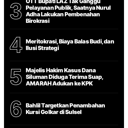
OTT Bupati LAZ Tak Ganggu
3
Pelayanan Publik, Saatnya Nurul
Adha Lakukan Pembenahan
Birokrasi
4
Meritokrasi, Biaya Balas Budi, dan
Ilusi Strategi
5
Majelis Hakim Kasus Dana
Siluman Diduga Terima Suap,
AMARAH Adukan ke KPK
6
Bahlil Targetkan Penambahan
Kursi Golkar di Sulsel