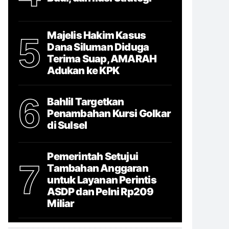
Majelis Hakim Kasus
5
Dana Siluman Diduga
Terima Suap, AMARAH
Adukan ke KPK
6
Bahlil Targetkan
Penambahan Kursi Golkar
di Sulsel
Pemerintah Setujui
7
Tambahan Anggaran
untuk Layanan Perintis
ASDP dan Pelni Rp209
Miliar