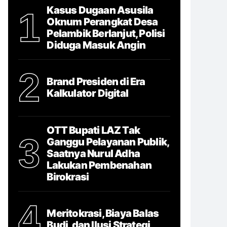
Kasus Dugaan Asusila
1
Oknum Perangkat Desa
Pelambik Berlanjut, Polisi
Diduga Masuk Angin
2
Brand Presiden di Era
Kalkulator Digital
OTT Bupati LAZ Tak
3
Ganggu Pelayanan Publik,
Saatnya Nurul Adha
Lakukan Pembenahan
Birokrasi
4
Meritokrasi, Biaya Balas
Budi, dan Ilusi Strategi