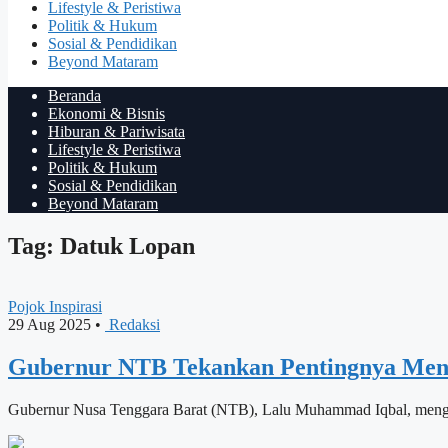
Lifestyle & Peristiwa
Politik & Hukum
Sosial & Pendidikan
Beyond Mataram
Beranda
Ekonomi & Bisnis
Hiburan & Pariwisata
Lifestyle & Peristiwa
Politik & Hukum
Sosial & Pendidikan
Beyond Mataram
Tag: Datuk Lopan
Pojok Inspirasi
29 Aug 2025
•
Redaksi
Gubernur NTB Tekankan Pentingnya Mene
Gubernur Nusa Tenggara Barat (NTB), Lalu Muhammad Iqbal, meng