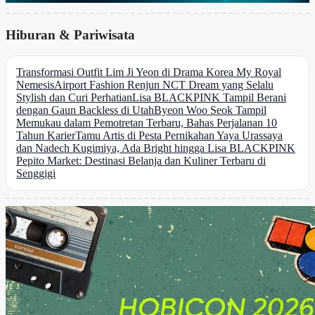
Hiburan & Pariwisata
Transformasi Outfit Lim Ji Yeon di Drama Korea My Royal
Nemesis
Airport Fashion Renjun NCT Dream yang Selalu
Stylish dan Curi Perhatian
Lisa BLACKPINK Tampil Berani
dengan Gaun Backless di Utah
Byeon Woo Seok Tampil
Memukau dalam Pemotretan Terbaru, Bahas Perjalanan 10
Tahun Karier
Tamu Artis di Pesta Pernikahan Yaya Urassaya
dan Nadech Kugimiya, Ada Bright hingga Lisa BLACKPINK
Pepito Market: Destinasi Belanja dan Kuliner Terbaru di
Senggigi