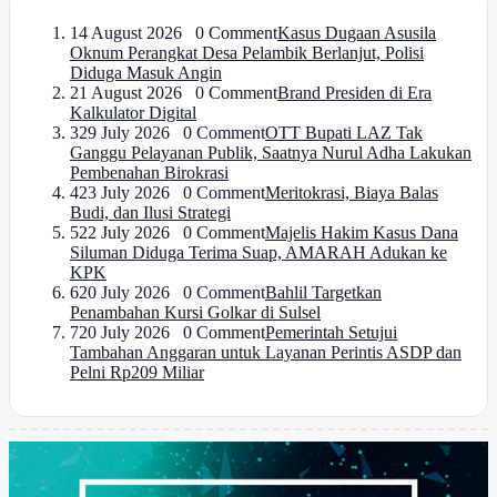
1
4 August 2026 0 Comment
Kasus Dugaan Asusila
Oknum Perangkat Desa Pelambik Berlanjut, Polisi
Diduga Masuk Angin
2
1 August 2026 0 Comment
Brand Presiden di Era
Kalkulator Digital
3
29 July 2026 0 Comment
OTT Bupati LAZ Tak
Ganggu Pelayanan Publik, Saatnya Nurul Adha Lakukan
Pembenahan Birokrasi
4
23 July 2026 0 Comment
Meritokrasi, Biaya Balas
Budi, dan Ilusi Strategi
5
22 July 2026 0 Comment
Majelis Hakim Kasus Dana
Siluman Diduga Terima Suap, AMARAH Adukan ke
KPK
6
20 July 2026 0 Comment
Bahlil Targetkan
Penambahan Kursi Golkar di Sulsel
7
20 July 2026 0 Comment
Pemerintah Setujui
Tambahan Anggaran untuk Layanan Perintis ASDP dan
Pelni Rp209 Miliar