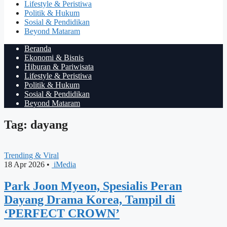
Lifestyle & Peristiwa
Politik & Hukum
Sosial & Pendidikan
Beyond Mataram
Beranda
Ekonomi & Bisnis
Hiburan & Pariwisata
Lifestyle & Peristiwa
Politik & Hukum
Sosial & Pendidikan
Beyond Mataram
Tag: dayang
Trending & Viral
18 Apr 2026
•
iMedia
Park Joon Myeon, Spesialis Peran
Dayang Drama Korea, Tampil di
‘PERFECT CROWN’