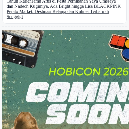
Tahun Karier
Tamu Artis di Pesta Pernikahan Yaya Urassaya
dan Nadech Kugimiya, Ada Bright hingga Lisa BLACKPINK
Pepito Market: Destinasi Belanja dan Kuliner Terbaru di
Senggigi