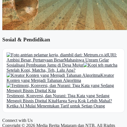
Sosial & Pendidikan
URI:
Ambisi Besar, Pertanyaan Besar
Mahasiswa Unram Gelar
Sosialisasi Pembuatan Jamu di Desa Mujur
Setelah Kopi, Matcha, Teh, Lalu Apa?
Kreator
Konten yang Menjadi Tahanan Algoritma
Testimoni, Konversi, dan Nurani: Tiga Kata yang Sedang
Menguji Bisnis Digital Kita
Harga Saya Kok Lebih Mahal?
Ketika AI Mulai Menentukan Tarif untuk Setiap Orang
Connect with Us
Copyright © 2026 Media Berita Mataram dan NTB. All Rights