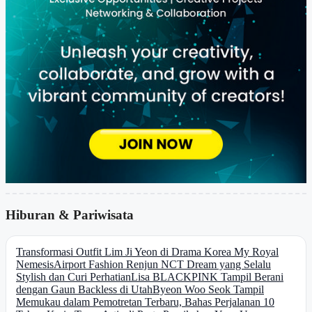
Hiburan & Pariwisata
Transformasi Outfit Lim Ji Yeon di Drama Korea My Royal
Nemesis
Airport Fashion Renjun NCT Dream yang Selalu
Stylish dan Curi Perhatian
Lisa BLACKPINK Tampil Berani
dengan Gaun Backless di Utah
Byeon Woo Seok Tampil
Memukau dalam Pemotretan Terbaru, Bahas Perjalanan 10