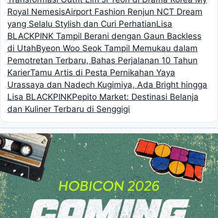
Royal Nemesis
Airport Fashion Renjun NCT Dream
yang Selalu Stylish dan Curi Perhatian
Lisa
BLACKPINK Tampil Berani dengan Gaun Backless
di Utah
Byeon Woo Seok Tampil Memukau dalam
Pemotretan Terbaru, Bahas Perjalanan 10 Tahun
Karier
Tamu Artis di Pesta Pernikahan Yaya
Urassaya dan Nadech Kugimiya, Ada Bright hingga
Lisa BLACKPINK
Pepito Market: Destinasi Belanja
dan Kuliner Terbaru di Senggigi