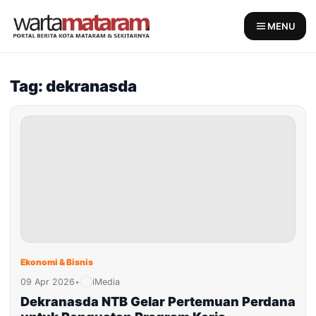
Skip
to
MENU
content
Tag: dekranasda
Ekonomi & Bisnis
09 Apr 2026
•
iMedia
Dekranasda NTB Gelar Pertemuan Perdana