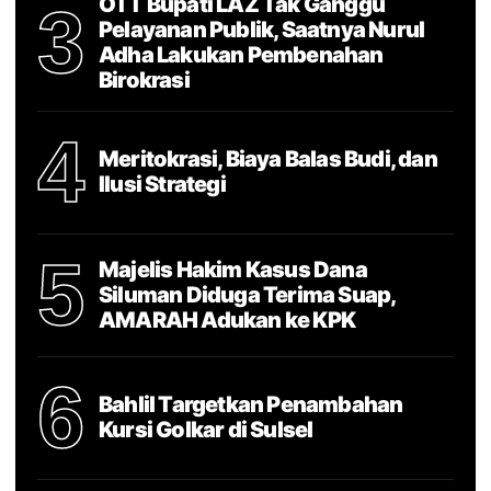
OTT Bupati LAZ Tak Ganggu
3
Pelayanan Publik, Saatnya Nurul
Adha Lakukan Pembenahan
Birokrasi
4
Meritokrasi, Biaya Balas Budi, dan
Ilusi Strategi
5
Majelis Hakim Kasus Dana
Siluman Diduga Terima Suap,
AMARAH Adukan ke KPK
6
Bahlil Targetkan Penambahan
Kursi Golkar di Sulsel