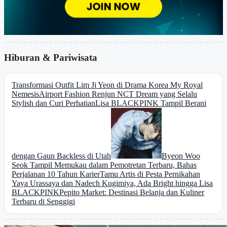
Hiburan & Pariwisata
Transformasi Outfit Lim Ji Yeon di Drama Korea My Royal
Nemesis
Airport Fashion Renjun NCT Dream yang Selalu
Stylish dan Curi Perhatian
Lisa BLACKPINK Tampil Berani
dengan Gaun Backless di Utah
Byeon Woo
Seok Tampil Memukau dalam Pemotretan Terbaru, Bahas
Perjalanan 10 Tahun Karier
Tamu Artis di Pesta Pernikahan
Yaya Urassaya dan Nadech Kugimiya, Ada Bright hingga Lisa
BLACKPINK
Pepito Market: Destinasi Belanja dan Kuliner
Terbaru di Senggigi