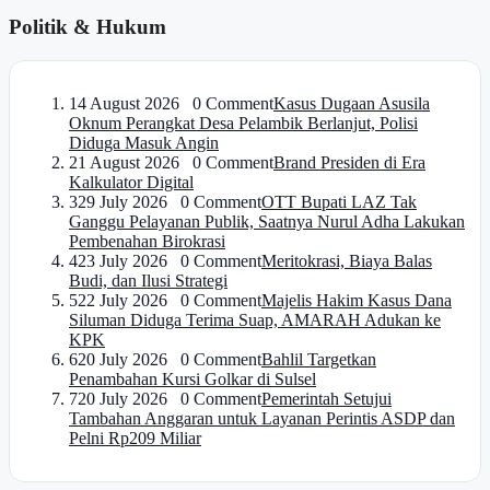
Politik & Hukum
1
4 August 2026 0 Comment
Kasus Dugaan Asusila
Oknum Perangkat Desa Pelambik Berlanjut, Polisi
Diduga Masuk Angin
2
1 August 2026 0 Comment
Brand Presiden di Era
Kalkulator Digital
3
29 July 2026 0 Comment
OTT Bupati LAZ Tak
Ganggu Pelayanan Publik, Saatnya Nurul Adha Lakukan
Pembenahan Birokrasi
4
23 July 2026 0 Comment
Meritokrasi, Biaya Balas
Budi, dan Ilusi Strategi
5
22 July 2026 0 Comment
Majelis Hakim Kasus Dana
Siluman Diduga Terima Suap, AMARAH Adukan ke
KPK
6
20 July 2026 0 Comment
Bahlil Targetkan
Penambahan Kursi Golkar di Sulsel
7
20 July 2026 0 Comment
Pemerintah Setujui
Tambahan Anggaran untuk Layanan Perintis ASDP dan
Pelni Rp209 Miliar