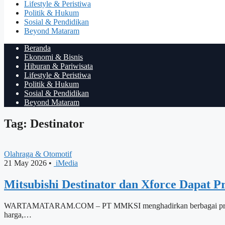
Lifestyle & Peristiwa
Politik & Hukum
Sosial & Pendidikan
Beyond Mataram
Beranda
Ekonomi & Bisnis
Hiburan & Pariwisata
Lifestyle & Peristiwa
Politik & Hukum
Sosial & Pendidikan
Beyond Mataram
Tag: Destinator
Olahraga & Otomotif
21 May 2026
•
iMedia
Mitsubishi Destinator dan Xforce Dapat P
WARTAMATARAM.COM – PT MMKSI menghadirkan berbagai program pen
harga,…