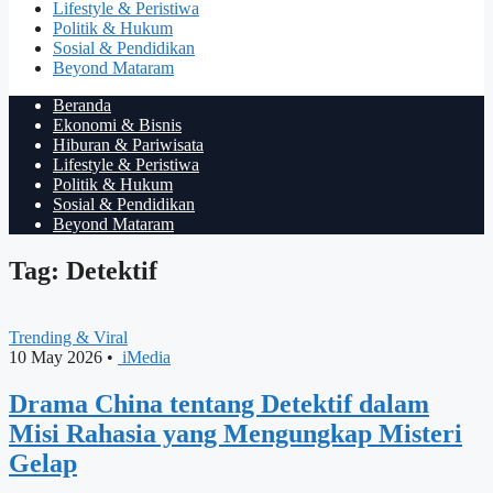
Lifestyle & Peristiwa
Politik & Hukum
Sosial & Pendidikan
Beyond Mataram
Beranda
Ekonomi & Bisnis
Hiburan & Pariwisata
Lifestyle & Peristiwa
Politik & Hukum
Sosial & Pendidikan
Beyond Mataram
Tag: Detektif
Trending & Viral
10 May 2026
•
iMedia
Drama China tentang Detektif dalam
Misi Rahasia yang Mengungkap Misteri
Gelap