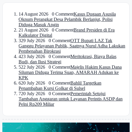
1
4 August 2026 0 Comment
Kasus Dugaan Asusila
Oknum Perangkat Desa Pelambik Berlanjut, Polisi
Diduga Masuk Angin
2
1 August 2026 0 Comment
Brand Presiden di Era
Kalkulator Digital
3
29 July 2026 0 Comment
OTT Bupati LAZ Tak
Ganggu Pelayanan Publik, Saatnya Nurul Adha Lakukan
Pembenahan Birokrasi
4
23 July 2026 0 Comment
Meritokrasi, Biaya Balas
Budi, dan Ilusi Strategi
5
22 July 2026 0 Comment
Majelis Hakim Kasus Dana
Siluman Diduga Terima Suap, AMARAH Adukan ke
KPK
6
20 July 2026 0 Comment
Bahlil Targetkan
Penambahan Kursi Golkar di Sulsel
7
20 July 2026 0 Comment
Pemerintah Setujui
Tambahan Anggaran untuk Layanan Perintis ASDP dan
Pelni Rp209 Miliar