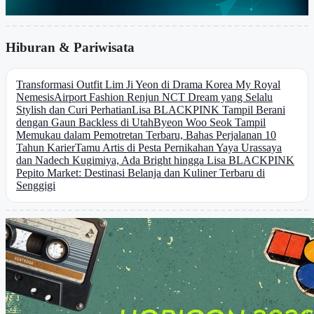
Hiburan & Pariwisata
Transformasi Outfit Lim Ji Yeon di Drama Korea My Royal
Nemesis
Airport Fashion Renjun NCT Dream yang Selalu
Stylish dan Curi Perhatian
Lisa BLACKPINK Tampil Berani
dengan Gaun Backless di Utah
Byeon Woo Seok Tampil
Memukau dalam Pemotretan Terbaru, Bahas Perjalanan 10
Tahun Karier
Tamu Artis di Pesta Pernikahan Yaya Urassaya
dan Nadech Kugimiya, Ada Bright hingga Lisa BLACKPINK
Pepito Market: Destinasi Belanja dan Kuliner Terbaru di
Senggigi