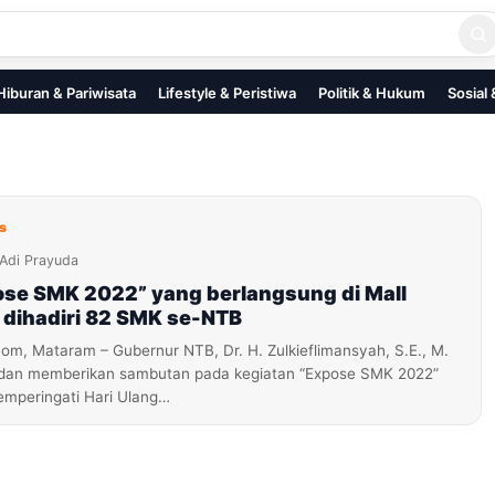
Hiburan & Pariwisata
Lifestyle & Peristiwa
Politik & Hukum
Sosial
s
Adi Prayuda
ose SMK 2022” yang berlangsung di Mall
 dihadiri 82 SMK se-NTB
m, Mataram – Gubernur NTB, Dr. H. Zulkieflimansyah, S.E., M.
 dan memberikan sambutan pada kegiatan “Expose SMK 2022”
mperingati Hari Ulang…