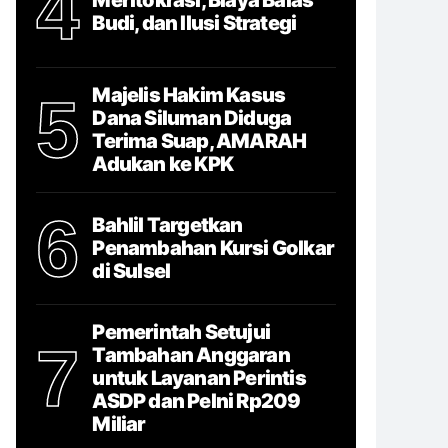
4
Budi, dan Ilusi Strategi
Majelis Hakim Kasus
5
Dana Siluman Diduga
Terima Suap, AMARAH
Adukan ke KPK
6
Bahlil Targetkan
Penambahan Kursi Golkar
di Sulsel
Pemerintah Setujui
7
Tambahan Anggaran
untuk Layanan Perintis
ASDP dan Pelni Rp209
Miliar