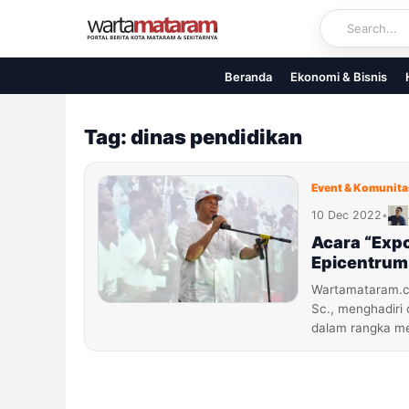
Skip
to
content
Beranda
Ekonomi & Bisnis
Tag: dinas pendidikan
Event & Komunita
10 Dec 2022
•
Acara “Exp
Epicentrum
Wartamataram.co
Sc., menghadiri
dalam rangka me