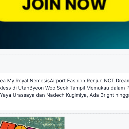
orea My Royal Nemesis
Airport Fashion Renjun NCT Dream
less di Utah
Byeon Woo Seok Tampil Memukau dalam Pe
n Yaya Urassaya dan Nadech Kugimiya, Ada Bright hing