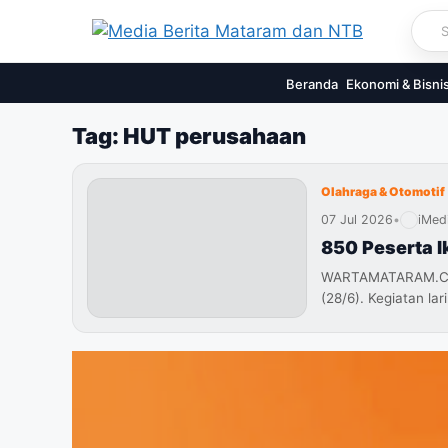
Skip
to
content
Beranda
Ekonomi & Bisni
Tag: HUT perusahaan
Olahraga & Otomotif
07 Jul 2026
•
iMed
850 Peserta I
WARTAMATARAM.COM 
(28/6). Kegiatan lar