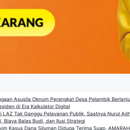
gaan Asusila Oknum Perangkat Desa Pelambik Berlanjut
siden di Era Kalkulator Digital
i LAZ Tak Ganggu Pelayanan Publik, Saatnya Nurul Ad
, Biaya Balas Budi, dan Ilusi Strategi
akim Kasus Dana Siluman Diduga Terima Suap, AMARA