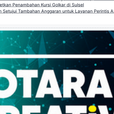
getkan Penambahan Kursi Golkar di Sulsel
h Setujui Tambahan Anggaran untuk Layanan Perintis A