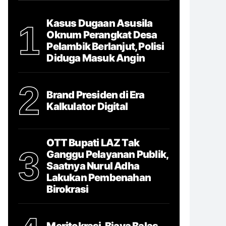
Kasus Dugaan Asusila
1
Oknum Perangkat Desa
Pelambik Berlanjut, Polisi
Diduga Masuk Angin
2
Brand Presiden di Era
Kalkulator Digital
OTT Bupati LAZ Tak
3
Ganggu Pelayanan Publik,
Saatnya Nurul Adha
Lakukan Pembenahan
Birokrasi
Meritokrasi, Biaya Balas