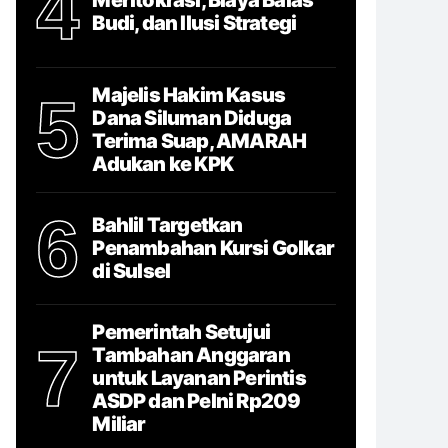
4
Budi, dan Ilusi Strategi
Majelis Hakim Kasus
5
Dana Siluman Diduga
Terima Suap, AMARAH
Adukan ke KPK
6
Bahlil Targetkan
Penambahan Kursi Golkar
di Sulsel
Pemerintah Setujui
7
Tambahan Anggaran
untuk Layanan Perintis
ASDP dan Pelni Rp209
Miliar