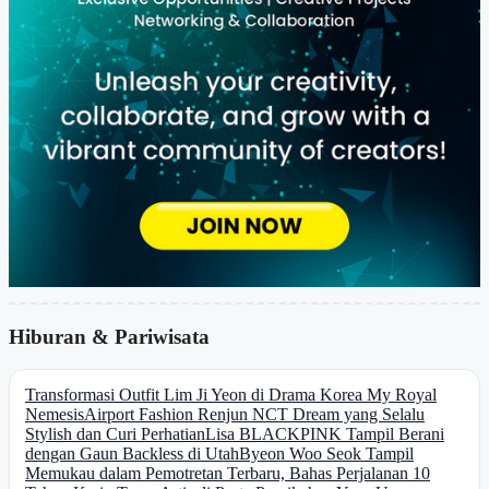
Hiburan & Pariwisata
Transformasi Outfit Lim Ji Yeon di Drama Korea My Royal
Nemesis
Airport Fashion Renjun NCT Dream yang Selalu
Stylish dan Curi Perhatian
Lisa BLACKPINK Tampil Berani
dengan Gaun Backless di Utah
Byeon Woo Seok Tampil
Memukau dalam Pemotretan Terbaru, Bahas Perjalanan 10