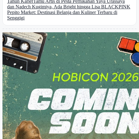
Tahun Karier
Tamu Artis di Pesta Pernikahan Yaya Urassaya
dan Nadech Kugimiya, Ada Bright hingga Lisa BLACKPINK
Pepito Market: Destinasi Belanja dan Kuliner Terbaru di
Senggigi