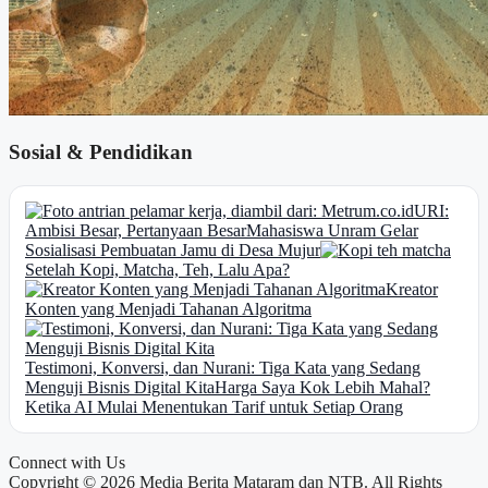
Sosial & Pendidikan
URI:
Ambisi Besar, Pertanyaan Besar
Mahasiswa Unram Gelar
Sosialisasi Pembuatan Jamu di Desa Mujur
Setelah Kopi, Matcha, Teh, Lalu Apa?
Kreator
Konten yang Menjadi Tahanan Algoritma
Testimoni, Konversi, dan Nurani: Tiga Kata yang Sedang
Menguji Bisnis Digital Kita
Harga Saya Kok Lebih Mahal?
Ketika AI Mulai Menentukan Tarif untuk Setiap Orang
Connect with Us
Copyright © 2026 Media Berita Mataram dan NTB. All Rights