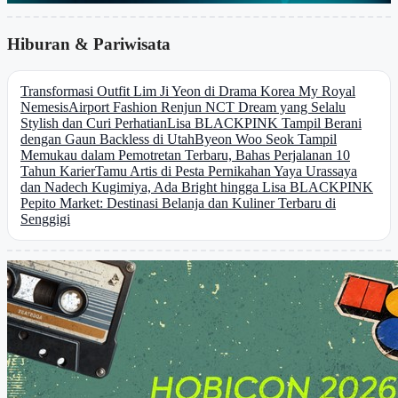
Hiburan & Pariwisata
Transformasi Outfit Lim Ji Yeon di Drama Korea My Royal
Nemesis
Airport Fashion Renjun NCT Dream yang Selalu
Stylish dan Curi Perhatian
Lisa BLACKPINK Tampil Berani
dengan Gaun Backless di Utah
Byeon Woo Seok Tampil
Memukau dalam Pemotretan Terbaru, Bahas Perjalanan 10
Tahun Karier
Tamu Artis di Pesta Pernikahan Yaya Urassaya
dan Nadech Kugimiya, Ada Bright hingga Lisa BLACKPINK
Pepito Market: Destinasi Belanja dan Kuliner Terbaru di
Senggigi