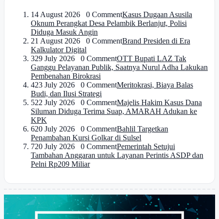
1
4 August 2026 0 Comment
Kasus Dugaan Asusila
Oknum Perangkat Desa Pelambik Berlanjut, Polisi
Diduga Masuk Angin
2
1 August 2026 0 Comment
Brand Presiden di Era
Kalkulator Digital
3
29 July 2026 0 Comment
OTT Bupati LAZ Tak
Ganggu Pelayanan Publik, Saatnya Nurul Adha Lakukan
Pembenahan Birokrasi
4
23 July 2026 0 Comment
Meritokrasi, Biaya Balas
Budi, dan Ilusi Strategi
5
22 July 2026 0 Comment
Majelis Hakim Kasus Dana
Siluman Diduga Terima Suap, AMARAH Adukan ke
KPK
6
20 July 2026 0 Comment
Bahlil Targetkan
Penambahan Kursi Golkar di Sulsel
7
20 July 2026 0 Comment
Pemerintah Setujui
Tambahan Anggaran untuk Layanan Perintis ASDP dan
Pelni Rp209 Miliar