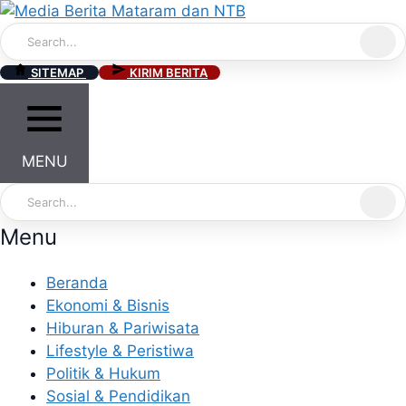
Skip
to
content
SITEMAP
KIRIM BERITA
MENU
Menu
Beranda
Ekonomi & Bisnis
Hiburan & Pariwisata
Lifestyle & Peristiwa
Politik & Hukum
Sosial & Pendidikan