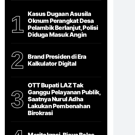
Kasus Dugaan Asusila
1
Oknum Perangkat Desa
Pelambik Berlanjut, Polisi
Diduga Masuk Angin
2
Brand Presiden di Era
Kalkulator Digital
OTT Bupati LAZ Tak
3
Ganggu Pelayanan Publik,
Saatnya Nurul Adha
Lakukan Pembenahan
Birokrasi
Meritokrasi, Biaya Balas