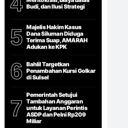
4
Budi, dan Ilusi Strategi
Majelis Hakim Kasus
5
Dana Siluman Diduga
Terima Suap, AMARAH
Adukan ke KPK
6
Bahlil Targetkan
Penambahan Kursi Golkar
di Sulsel
Pemerintah Setujui
7
Tambahan Anggaran
untuk Layanan Perintis
ASDP dan Pelni Rp209
Miliar