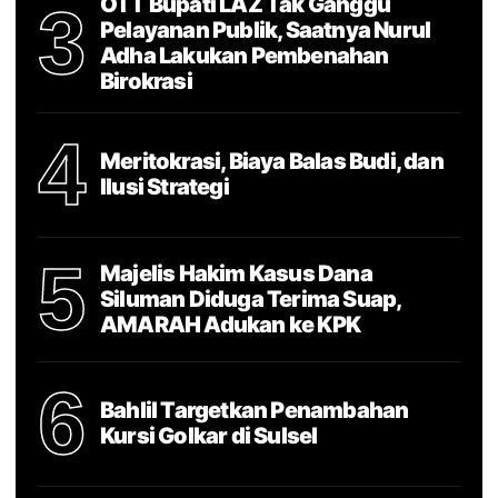
OTT Bupati LAZ Tak Ganggu
3
Pelayanan Publik, Saatnya Nurul
Adha Lakukan Pembenahan
Birokrasi
4
Meritokrasi, Biaya Balas Budi, dan
Ilusi Strategi
5
Majelis Hakim Kasus Dana
Siluman Diduga Terima Suap,
AMARAH Adukan ke KPK
6
Bahlil Targetkan Penambahan
Kursi Golkar di Sulsel