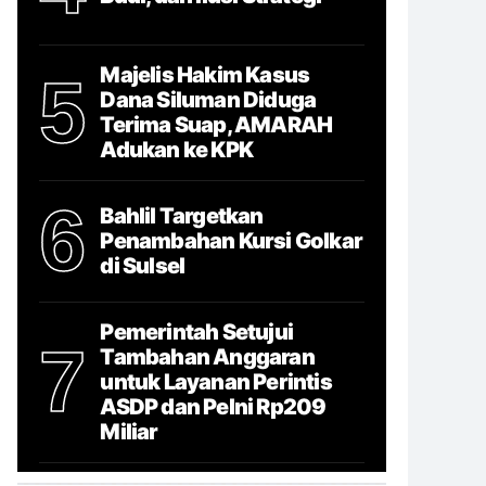
Majelis Hakim Kasus
5
Dana Siluman Diduga
Terima Suap, AMARAH
Adukan ke KPK
6
Bahlil Targetkan
Penambahan Kursi Golkar
di Sulsel
Pemerintah Setujui
7
Tambahan Anggaran
untuk Layanan Perintis
ASDP dan Pelni Rp209
Miliar