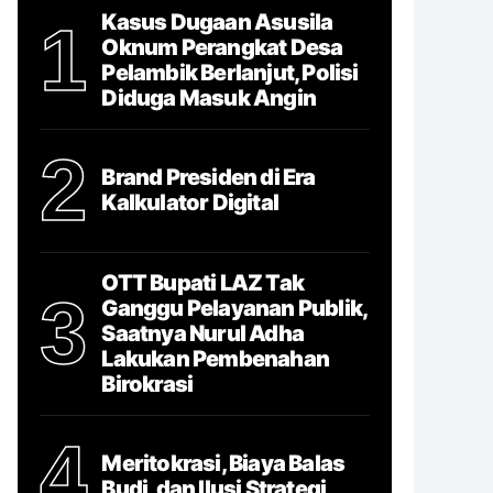
Kasus Dugaan Asusila
1
Oknum Perangkat Desa
Pelambik Berlanjut, Polisi
Diduga Masuk Angin
2
Brand Presiden di Era
Kalkulator Digital
OTT Bupati LAZ Tak
3
Ganggu Pelayanan Publik,
Saatnya Nurul Adha
Lakukan Pembenahan
Birokrasi
4
Meritokrasi, Biaya Balas
Budi, dan Ilusi Strategi