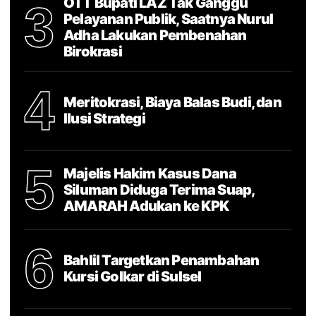
OTT Bupati LAZ Tak Ganggu
3
Pelayanan Publik, Saatnya Nurul
Adha Lakukan Pembenahan
Birokrasi
4
Meritokrasi, Biaya Balas Budi, dan
Ilusi Strategi
5
Majelis Hakim Kasus Dana
Siluman Diduga Terima Suap,
AMARAH Adukan ke KPK
6
Bahlil Targetkan Penambahan
Kursi Golkar di Sulsel