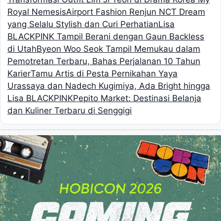
Royal Nemesis
Airport Fashion Renjun NCT Dream
yang Selalu Stylish dan Curi Perhatian
Lisa
BLACKPINK Tampil Berani dengan Gaun Backless
di Utah
Byeon Woo Seok Tampil Memukau dalam
Pemotretan Terbaru, Bahas Perjalanan 10 Tahun
Karier
Tamu Artis di Pesta Pernikahan Yaya
Urassaya dan Nadech Kugimiya, Ada Bright hingga
Lisa BLACKPINK
Pepito Market: Destinasi Belanja
dan Kuliner Terbaru di Senggigi