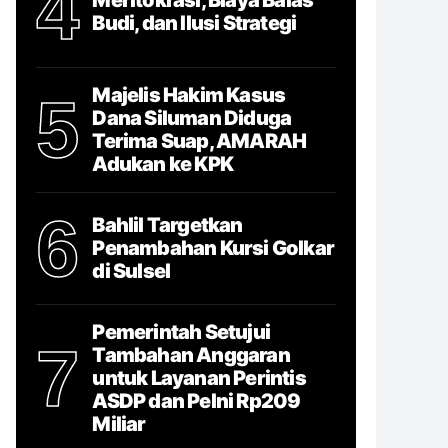
4
Budi, dan Ilusi Strategi
Majelis Hakim Kasus
5
Dana Siluman Diduga
Terima Suap, AMARAH
Adukan ke KPK
6
Bahlil Targetkan
Penambahan Kursi Golkar
di Sulsel
Pemerintah Setujui
7
Tambahan Anggaran
untuk Layanan Perintis
ASDP dan Pelni Rp209
Miliar