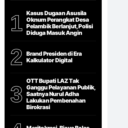
Kasus Dugaan Asusila
1
Oknum Perangkat Desa
Pelambik Berlanjut, Polisi
Diduga Masuk Angin
2
Brand Presiden di Era
Kalkulator Digital
OTT Bupati LAZ Tak
3
Ganggu Pelayanan Publik,
Saatnya Nurul Adha
Lakukan Pembenahan
Birokrasi
Meritokrasi, Biaya Balas