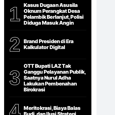
Kasus Dugaan Asusila
1
Oknum Perangkat Desa
Pelambik Berlanjut, Polisi
Diduga Masuk Angin
2
Brand Presiden di Era
Kalkulator Digital
OTT Bupati LAZ Tak
3
Ganggu Pelayanan Publik,
Saatnya Nurul Adha
Lakukan Pembenahan
Birokrasi
4
Meritokrasi, Biaya Balas
Budi, dan Ilusi Strategi