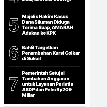
Majelis Hakim Kasus
5
Dana Siluman Diduga
Terima Suap, AMARAH
Adukan ke KPK
6
Bahlil Targetkan
Penambahan Kursi Golkar
di Sulsel
Pemerintah Setujui
7
Tambahan Anggaran
untuk Layanan Perintis
ASDP dan Pelni Rp209
Miliar