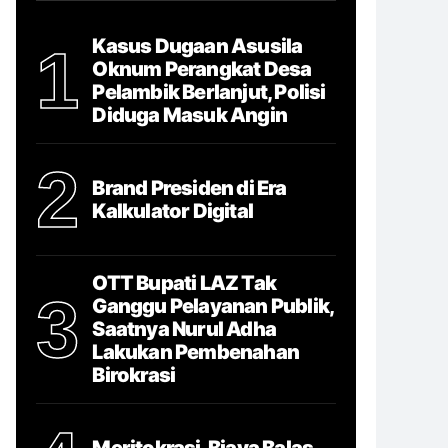
Kasus Dugaan Asusila
1
Oknum Perangkat Desa
Pelambik Berlanjut, Polisi
Diduga Masuk Angin
2
Brand Presiden di Era
Kalkulator Digital
OTT Bupati LAZ Tak
3
Ganggu Pelayanan Publik,
Saatnya Nurul Adha
Lakukan Pembenahan
Birokrasi
Meritokrasi, Biaya Balas