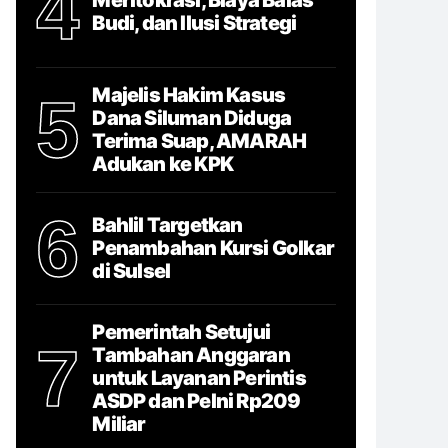
4
Budi, dan Ilusi Strategi
Majelis Hakim Kasus
5
Dana Siluman Diduga
Terima Suap, AMARAH
Adukan ke KPK
6
Bahlil Targetkan
Penambahan Kursi Golkar
di Sulsel
Pemerintah Setujui
7
Tambahan Anggaran
untuk Layanan Perintis
ASDP dan Pelni Rp209
Miliar