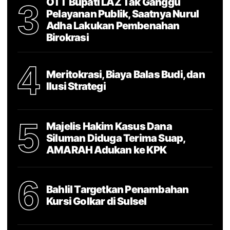
OTT Bupati LAZ Tak Ganggu
3
Pelayanan Publik, Saatnya Nurul
Adha Lakukan Pembenahan
Birokrasi
4
Meritokrasi, Biaya Balas Budi, dan
Ilusi Strategi
5
Majelis Hakim Kasus Dana
Siluman Diduga Terima Suap,
AMARAH Adukan ke KPK
6
Bahlil Targetkan Penambahan
Kursi Golkar di Sulsel