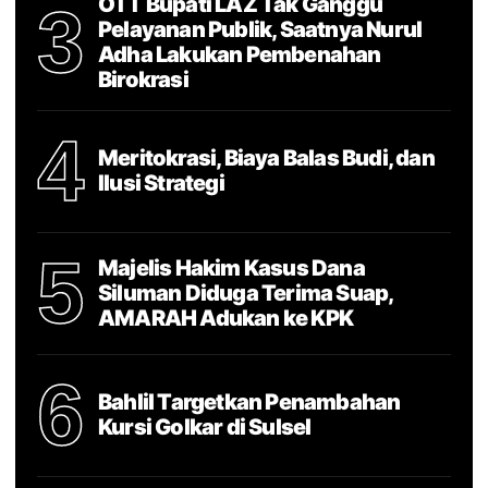
OTT Bupati LAZ Tak Ganggu
3
Pelayanan Publik, Saatnya Nurul
Adha Lakukan Pembenahan
Birokrasi
4
Meritokrasi, Biaya Balas Budi, dan
Ilusi Strategi
5
Majelis Hakim Kasus Dana
Siluman Diduga Terima Suap,
AMARAH Adukan ke KPK
6
Bahlil Targetkan Penambahan
Kursi Golkar di Sulsel