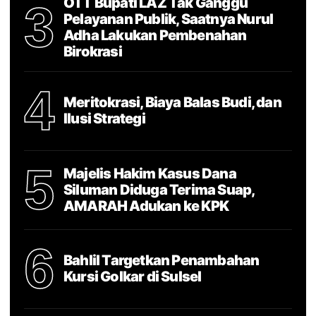
OTT Bupati LAZ Tak Ganggu
3
Pelayanan Publik, Saatnya Nurul
Adha Lakukan Pembenahan
Birokrasi
4
Meritokrasi, Biaya Balas Budi, dan
Ilusi Strategi
5
Majelis Hakim Kasus Dana
Siluman Diduga Terima Suap,
AMARAH Adukan ke KPK
6
Bahlil Targetkan Penambahan
Kursi Golkar di Sulsel