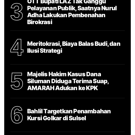
OTT Bupati LAZ Tak Ganggu
3
Pelayanan Publik, Saatnya Nurul
Adha Lakukan Pembenahan
Birokrasi
4
Meritokrasi, Biaya Balas Budi, dan
Ilusi Strategi
5
Majelis Hakim Kasus Dana
Siluman Diduga Terima Suap,
AMARAH Adukan ke KPK
6
Bahlil Targetkan Penambahan
Kursi Golkar di Sulsel