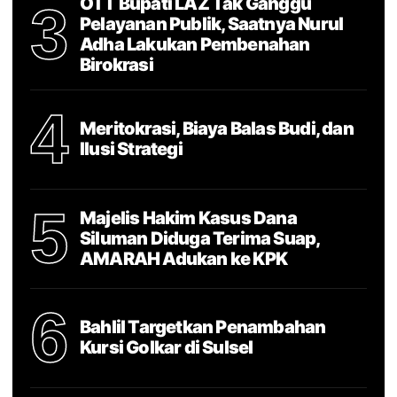
OTT Bupati LAZ Tak Ganggu
3
Pelayanan Publik, Saatnya Nurul
Adha Lakukan Pembenahan
Birokrasi
4
Meritokrasi, Biaya Balas Budi, dan
Ilusi Strategi
5
Majelis Hakim Kasus Dana
Siluman Diduga Terima Suap,
AMARAH Adukan ke KPK
6
Bahlil Targetkan Penambahan
Kursi Golkar di Sulsel