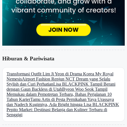
Hiburan & Pariwisata
Transformasi Outfit Lim Ji Yeon di Drama Korea My Royal
Nemesis
Airport Fashion Renjun NCT Dream yang Selalu
Stylish dan Curi Perhatian
Lisa BLACKPINK Tampil Berani
dengan Gaun Backless di Utah
Byeon Woo Seok Tampil
Memukau dalam Pemotretan Terbaru, Bahas Perjalanan 10
Tahun Karier
Tamu Artis di Pesta Pernikahan Yaya Urassaya
dan Nadech Kugimiya, Ada Bright hingga Lisa BLACKPINK
Pepito Market: Destinasi Belanja dan Kuliner Terbaru di
Senggigi