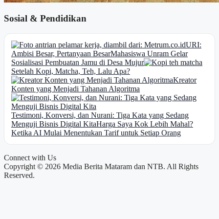
Sosial & Pendidikan
URI:
Ambisi Besar, Pertanyaan Besar
Mahasiswa Unram Gelar
Sosialisasi Pembuatan Jamu di Desa Mujur
Setelah Kopi, Matcha, Teh, Lalu Apa?
Kreator
Konten yang Menjadi Tahanan Algoritma
Testimoni, Konversi, dan Nurani: Tiga Kata yang Sedang
Menguji Bisnis Digital Kita
Harga Saya Kok Lebih Mahal?
Ketika AI Mulai Menentukan Tarif untuk Setiap Orang
Connect with Us
Copyright © 2026 Media Berita Mataram dan NTB. All Rights
Reserved.