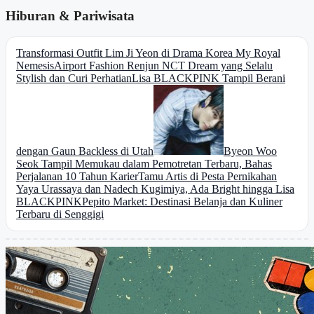
Hiburan & Pariwisata
Transformasi Outfit Lim Ji Yeon di Drama Korea My Royal
Nemesis
Airport Fashion Renjun NCT Dream yang Selalu
Stylish dan Curi Perhatian
Lisa BLACKPINK Tampil Berani
dengan Gaun Backless di Utah
Byeon Woo
Seok Tampil Memukau dalam Pemotretan Terbaru, Bahas
Perjalanan 10 Tahun Karier
Tamu Artis di Pesta Pernikahan
Yaya Urassaya dan Nadech Kugimiya, Ada Bright hingga Lisa
BLACKPINK
Pepito Market: Destinasi Belanja dan Kuliner
Terbaru di Senggigi