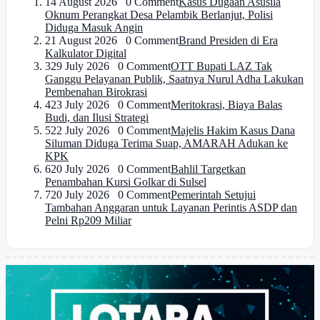
1
4 August 2026 0 Comment
Kasus Dugaan Asusila
Oknum Perangkat Desa Pelambik Berlanjut, Polisi
Diduga Masuk Angin
2
1 August 2026 0 Comment
Brand Presiden di Era
Kalkulator Digital
3
29 July 2026 0 Comment
OTT Bupati LAZ Tak
Ganggu Pelayanan Publik, Saatnya Nurul Adha Lakukan
Pembenahan Birokrasi
4
23 July 2026 0 Comment
Meritokrasi, Biaya Balas
Budi, dan Ilusi Strategi
5
22 July 2026 0 Comment
Majelis Hakim Kasus Dana
Siluman Diduga Terima Suap, AMARAH Adukan ke
KPK
6
20 July 2026 0 Comment
Bahlil Targetkan
Penambahan Kursi Golkar di Sulsel
7
20 July 2026 0 Comment
Pemerintah Setujui
Tambahan Anggaran untuk Layanan Perintis ASDP dan
Pelni Rp209 Miliar