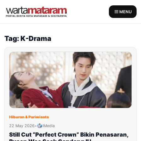
Skip
to
MENU
content
Tag: K-Drama
Hiburan & Pariwisata
22 May 2026
•
iMedia
Still Cut “Perfect Crown” Bikin Penasaran,