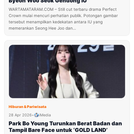
Byeon Woo Seok Gendong IU
WARTAMATARAM.COM – Still cut terbaru drama Perfect
Crown mulai mencuri perhatian publik. Potongan gambar
tersebut menampilkan kedekatan antara IU yang
memerankan Seong Hee Joo dan…
Hiburan & Pariwisata
28 Apr 2026
•
iMedia
Park Bo Young Turunkan Berat Badan dan
Tampil Bare Face untuk ‘GOLD LAND’