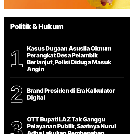
Politik & Hukum
Kasus Dugaan Asusila Oknum
1
Perangkat Desa Pelambik
Berlanjut, Polisi Diduga Masuk
Angin
2
Brand Presiden di Era Kalkulator
Digital
OTT Bupati LAZ Tak Ganggu
3
Pelayanan Publik, Saatnya Nurul
Adha Lakukan Pembenahan