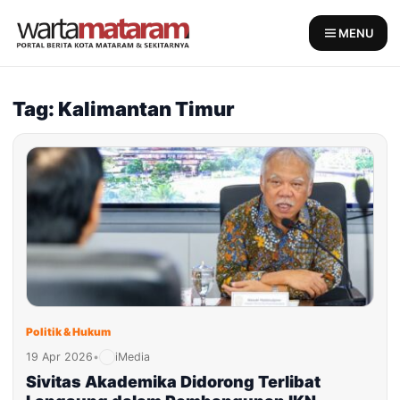
Skip
to
MENU
content
Tag: Kalimantan Timur
Politik & Hukum
19 Apr 2026
•
iMedia
Sivitas Akademika Didorong Terlibat