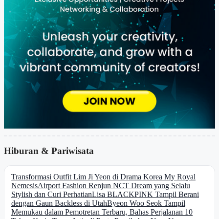
Hiburan & Pariwisata
Transformasi Outfit Lim Ji Yeon di Drama Korea My Royal
Nemesis
Airport Fashion Renjun NCT Dream yang Selalu
Stylish dan Curi Perhatian
Lisa BLACKPINK Tampil Berani
dengan Gaun Backless di Utah
Byeon Woo Seok Tampil
Memukau dalam Pemotretan Terbaru, Bahas Perjalanan 10