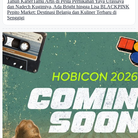
Tahun Karier
Tamu Artis di Pesta Pernikahan Yaya Urassaya
dan Nadech Kugimiya, Ada Bright hingga Lisa BLACKPINK
Pepito Market: Destinasi Belanja dan Kuliner Terbaru di
Senggigi