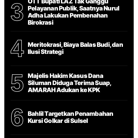
OTT Bupati LAZ Tak Ganggu
3
Pelayanan Publik, Saatnya Nurul
Adha Lakukan Pembenahan
Birokrasi
4
Meritokrasi, Biaya Balas Budi, dan
Ilusi Strategi
5
Majelis Hakim Kasus Dana
Siluman Diduga Terima Suap,
AMARAH Adukan ke KPK
6
Bahlil Targetkan Penambahan
Kursi Golkar di Sulsel