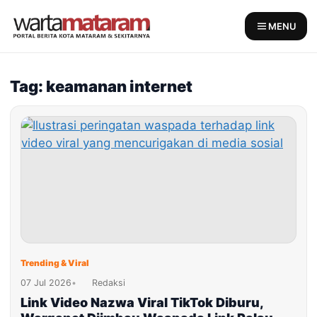
Skip
to
MENU
content
Tag: keamanan internet
Trending & Viral
07 Jul 2026
•
Redaksi
Link Video Nazwa Viral TikTok Diburu,