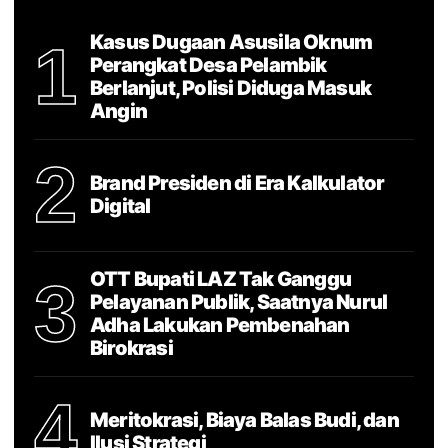
Kasus Dugaan Asusila Oknum
1
Perangkat Desa Pelambik
Berlanjut, Polisi Diduga Masuk
Angin
2
Brand Presiden di Era Kalkulator
Digital
OTT Bupati LAZ Tak Ganggu
3
Pelayanan Publik, Saatnya Nurul
Adha Lakukan Pembenahan
Birokrasi
4
Meritokrasi, Biaya Balas Budi, dan
Ilusi Strategi