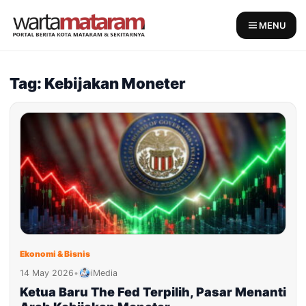
Skip
to
MENU
content
Tag: Kebijakan Moneter
Ekonomi & Bisnis
14 May 2026
•
iMedia
Ketua Baru The Fed Terpilih, Pasar Menanti