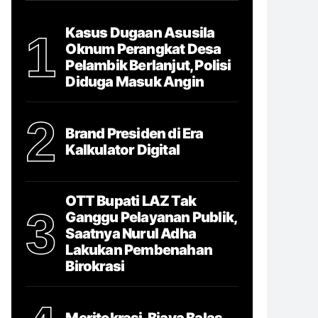
Kasus Dugaan Asusila
1
Oknum Perangkat Desa
Pelambik Berlanjut, Polisi
Diduga Masuk Angin
2
Brand Presiden di Era
Kalkulator Digital
OTT Bupati LAZ Tak
3
Ganggu Pelayanan Publik,
Saatnya Nurul Adha
Lakukan Pembenahan
Birokrasi
Meritokrasi, Biaya Balas