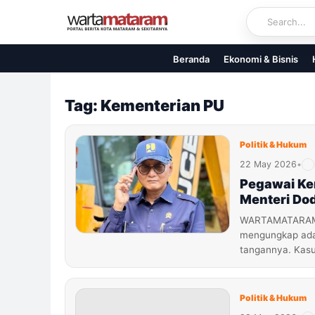
Skip
to
content
Beranda
Ekonomi & Bisnis
Tag: Kementerian PU
Politik & Hukum
22 May 2026
•
Pegawai Ke
Menteri Do
WARTAMATARAM.
mengungkap ada
tangannya. Kasus
Politik & Hukum