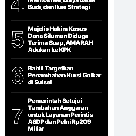
4
Budi, dan Ilusi Strategi
Majelis Hakim Kasus
5
Dana Siluman Diduga
Terima Suap, AMARAH
Adukan ke KPK
6
Bahlil Targetkan
Penambahan Kursi Golkar
di Sulsel
Pemerintah Setujui
7
Tambahan Anggaran
untuk Layanan Perintis
ASDP dan Pelni Rp209
Miliar