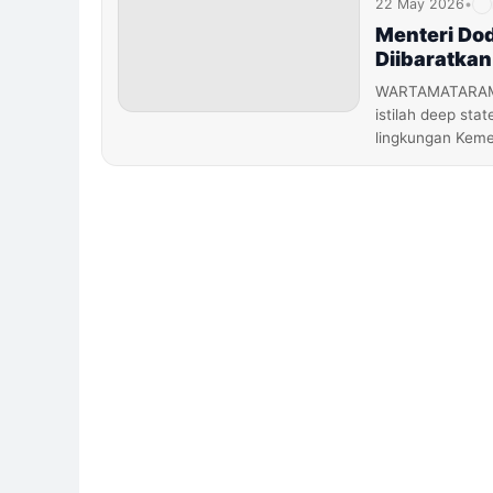
22 May 2026
•
Menteri Dod
Diibaratka
WARTAMATARAM.
istilah deep sta
lingkungan Keme