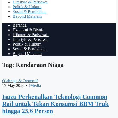
Lifestyle & Peristiwa
Politik & Hukum
Sosial & Pendidikan
Beyond Mataram
Beranda
Ekonomi & Bisnis
Hiburan & Pariwisata
Lifestyle & Peristiwa
Politik & Hukum
Sosial & Pendidikan
Beyond Mataram
Tag: Kendaraan Niaga
Olahraga & Otomotif
17 May 2026
•
iMedia
Isuzu Perkenalkan Teknologi Common
Rail untuk Tekan Konsumsi BBM Truk
hingga 25,6 Persen