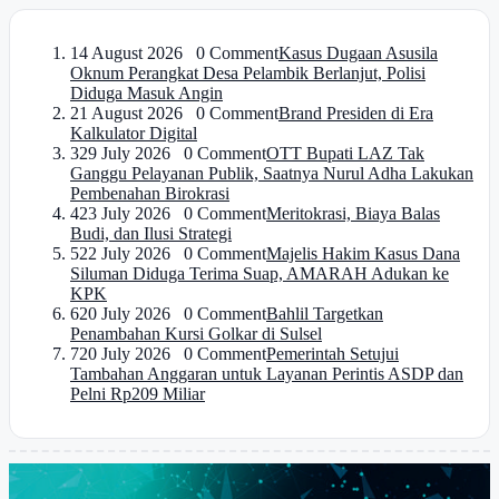
1
4 August 2026 0 Comment
Kasus Dugaan Asusila
Oknum Perangkat Desa Pelambik Berlanjut, Polisi
Diduga Masuk Angin
2
1 August 2026 0 Comment
Brand Presiden di Era
Kalkulator Digital
3
29 July 2026 0 Comment
OTT Bupati LAZ Tak
Ganggu Pelayanan Publik, Saatnya Nurul Adha Lakukan
Pembenahan Birokrasi
4
23 July 2026 0 Comment
Meritokrasi, Biaya Balas
Budi, dan Ilusi Strategi
5
22 July 2026 0 Comment
Majelis Hakim Kasus Dana
Siluman Diduga Terima Suap, AMARAH Adukan ke
KPK
6
20 July 2026 0 Comment
Bahlil Targetkan
Penambahan Kursi Golkar di Sulsel
7
20 July 2026 0 Comment
Pemerintah Setujui
Tambahan Anggaran untuk Layanan Perintis ASDP dan
Pelni Rp209 Miliar