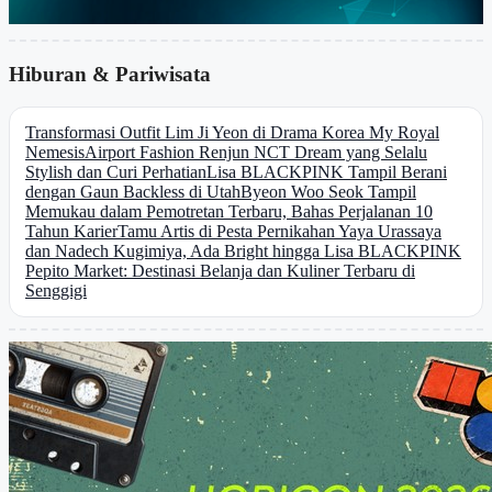
Hiburan & Pariwisata
Transformasi Outfit Lim Ji Yeon di Drama Korea My Royal
Nemesis
Airport Fashion Renjun NCT Dream yang Selalu
Stylish dan Curi Perhatian
Lisa BLACKPINK Tampil Berani
dengan Gaun Backless di Utah
Byeon Woo Seok Tampil
Memukau dalam Pemotretan Terbaru, Bahas Perjalanan 10
Tahun Karier
Tamu Artis di Pesta Pernikahan Yaya Urassaya
dan Nadech Kugimiya, Ada Bright hingga Lisa BLACKPINK
Pepito Market: Destinasi Belanja dan Kuliner Terbaru di
Senggigi