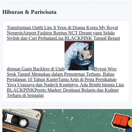
Hiburan & Pariwisata
Transformasi Outfit Lim Ji Yeon di Drama Korea My Royal
Nemesis
Airport Fashion Renjun NCT Dream yang Selalu
Stylish dan Curi Perhatian
Lisa BLACKPINK Tampil Berani
dengan Gaun Backless di Utah
Byeon Woo
Seok Tampil Memukau dalam Pemotretan Terbaru, Bahas
Perjalanan 10 Tahun Karier
Tamu Artis di Pesta Pernikahan
Yaya Urassaya dan Nadech Kugimiya, Ada Bright hingga Lisa
BLACKPINK
Pepito Market: Destinasi Belanja dan Kuliner
Terbaru di Senggigi