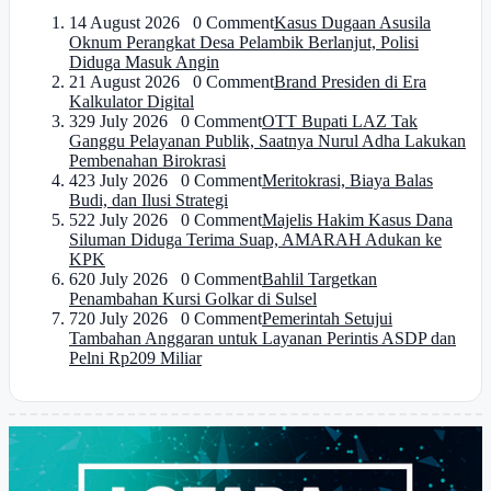
1
4 August 2026 0 Comment
Kasus Dugaan Asusila
Oknum Perangkat Desa Pelambik Berlanjut, Polisi
Diduga Masuk Angin
2
1 August 2026 0 Comment
Brand Presiden di Era
Kalkulator Digital
3
29 July 2026 0 Comment
OTT Bupati LAZ Tak
Ganggu Pelayanan Publik, Saatnya Nurul Adha Lakukan
Pembenahan Birokrasi
4
23 July 2026 0 Comment
Meritokrasi, Biaya Balas
Budi, dan Ilusi Strategi
5
22 July 2026 0 Comment
Majelis Hakim Kasus Dana
Siluman Diduga Terima Suap, AMARAH Adukan ke
KPK
6
20 July 2026 0 Comment
Bahlil Targetkan
Penambahan Kursi Golkar di Sulsel
7
20 July 2026 0 Comment
Pemerintah Setujui
Tambahan Anggaran untuk Layanan Perintis ASDP dan
Pelni Rp209 Miliar