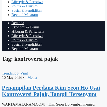
Lifestyle & Peristiwa
Politik & Hukum
Sosial & Pendidikan
Beyond Mataram
Beranda
Ekonomi & Bisnis
Hiburan & Pariwisata
Lifestyle & Peristiwa
Politik & Hukum
Sosial & Pendidikan
Beyond Mataram
Tag: kontroversi pajak
Trending & Viral
10 May 2026
•
iMedia
Penampilan Perdana Kim Seon Ho Usai
Kontroversi Pajak, Tampil Tersenyum
WARTAMATARAM.COM – Kim Seon Ho kembali menjadi