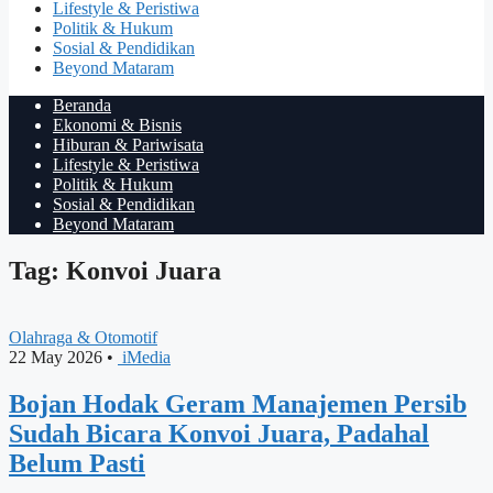
Lifestyle & Peristiwa
Politik & Hukum
Sosial & Pendidikan
Beyond Mataram
Beranda
Ekonomi & Bisnis
Hiburan & Pariwisata
Lifestyle & Peristiwa
Politik & Hukum
Sosial & Pendidikan
Beyond Mataram
Tag: Konvoi Juara
Olahraga & Otomotif
22 May 2026
•
iMedia
Bojan Hodak Geram Manajemen Persib
Sudah Bicara Konvoi Juara, Padahal
Belum Pasti