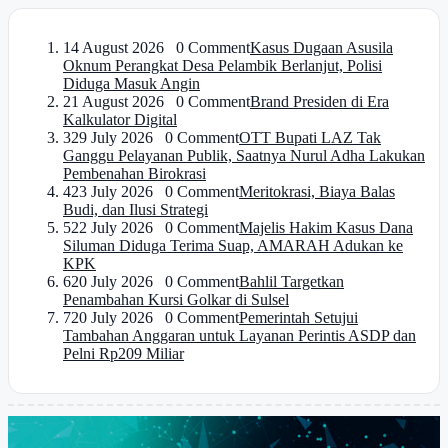
1
4 August 2026 0 Comment
Kasus Dugaan Asusila
Oknum Perangkat Desa Pelambik Berlanjut, Polisi
Diduga Masuk Angin
2
1 August 2026 0 Comment
Brand Presiden di Era
Kalkulator Digital
3
29 July 2026 0 Comment
OTT Bupati LAZ Tak
Ganggu Pelayanan Publik, Saatnya Nurul Adha Lakukan
Pembenahan Birokrasi
4
23 July 2026 0 Comment
Meritokrasi, Biaya Balas
Budi, dan Ilusi Strategi
5
22 July 2026 0 Comment
Majelis Hakim Kasus Dana
Siluman Diduga Terima Suap, AMARAH Adukan ke
KPK
6
20 July 2026 0 Comment
Bahlil Targetkan
Penambahan Kursi Golkar di Sulsel
7
20 July 2026 0 Comment
Pemerintah Setujui
Tambahan Anggaran untuk Layanan Perintis ASDP dan
Pelni Rp209 Miliar