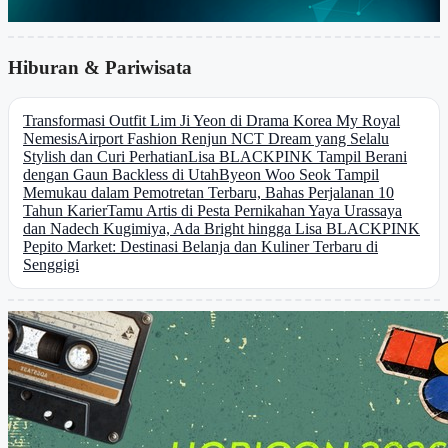
Hiburan & Pariwisata
Transformasi Outfit Lim Ji Yeon di Drama Korea My Royal
Nemesis
Airport Fashion Renjun NCT Dream yang Selalu
Stylish dan Curi Perhatian
Lisa BLACKPINK Tampil Berani
dengan Gaun Backless di Utah
Byeon Woo Seok Tampil
Memukau dalam Pemotretan Terbaru, Bahas Perjalanan 10
Tahun Karier
Tamu Artis di Pesta Pernikahan Yaya Urassaya
dan Nadech Kugimiya, Ada Bright hingga Lisa BLACKPINK
Pepito Market: Destinasi Belanja dan Kuliner Terbaru di
Senggigi